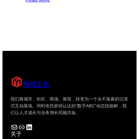
当
数
AI
字
学
化
会
转
“试
型
错”：
的
一
“行
场
动”
静
与
悄
“治
快城文化
悄
理”
应
我们将城市、街区、商场、展馆，转变为一个永不落幕的沉浸
对
式互动展场。同时依托获得认证的“数字ABC”动态技能树，我
不
们让人才成长与业务增长同频共振。
确
定
电子邮件
链接
LinkedIn
性
关于